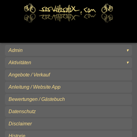
Admin
Aktivitäten
Angebote / Verkauf
Anleitung / Website App
Bewertungen / Gästebuch
Datenschutz
Disclaimer
Historie