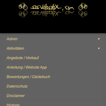
Admin
Aktivitäten
Angebote / Verkauf
Anleitung / Website App
Bewertungen / Gästebuch
Datenschutz
Disclaimer
Historie