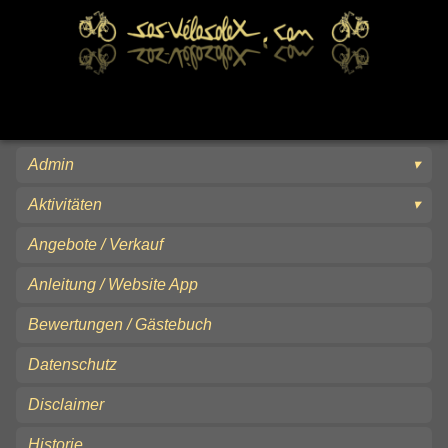
Admin
Aktivitäten
Angebote / Verkauf
Anleitung / Website App
Bewertungen / Gästebuch
Datenschutz
Disclaimer
Historie