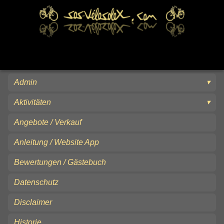
Admin
Aktivitäten
Angebote / Verkauf
Anleitung / Website App
Bewertungen / Gästebuch
Datenschutz
Disclaimer
Historie